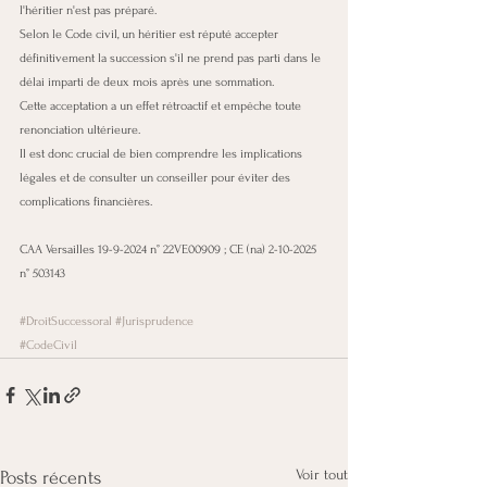
l'héritier n'est pas préparé.
Selon le Code civil, un héritier est réputé accepter 
définitivement la succession s'il ne prend pas parti dans le 
délai imparti de deux mois après une sommation.
Cette acceptation a un effet rétroactif et empêche toute 
renonciation ultérieure.
Il est donc crucial de bien comprendre les implications 
légales et de consulter un conseiller pour éviter des 
complications financières.
CAA Versailles 19-9-2024 n° 22VE00909 ; CE (na) 2-10-2025 
n° 503143
#DroitSuccessoral
#Jurisprudence
#CodeCivil
Voir tout
Posts récents