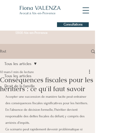
Fiona VALENZA
Avocat à Aix-en-Provence
Consultations
7 Allée Claude Forbin,
13100 Aix-en-Provence
Post
Tous les articles
10 mars
1 min de lecture
Tous les articles
Conséquences fiscales pour les
Droit de la famille
héritiers : ce qu'il faut savoir
Accepter une succession de manière tacite peut entraîner 
des conséquences fiscales significatives pour les héritiers.
En l'absence de décision formelle, l'héritier devient 
responsable des dettes fiscales du défunt, y compris des 
arriérés d'impôts.
Ce scénario peut rapidement devenir problématique si 