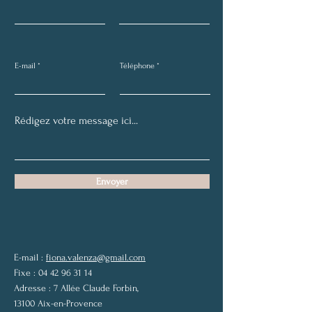
reconnaître des signes
divorce dans u
diacritiques particuliers
donation entre
dans les actes de l'état
civil ?
E-mail
Téléphone
Envoyer
E-mail :
fiona.valenza@gmail.com
Fixe :
04 42 96 31 14
Adresse :
7 Allée Claude Forbin,
13100 Aix-en-Provence