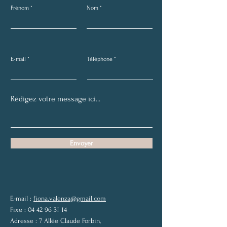
Difficultés à faire
La clause de n
Prénom
Nom
reconnaître des signes
divorce dans u
diacritiques particuliers
donation entre
dans les actes de l'état
civil ?
E-mail
Téléphone
Envoyer
E-mail :
fiona.valenza@gmail.com
Fixe :
04 42 96 31 14
Adresse :
7 Allée Claude Forbin,