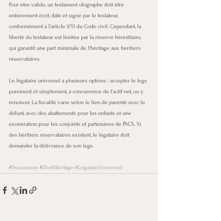
Pour être valide, un testament olographe doit être 
entièrement écrit, daté et signé par le testateur, 
conformément à l'article 970 du Code civil. Cependant, la 
liberté du testateur est limitée par la réserve héréditaire, 
qui garantit une part minimale de l'héritage aux héritiers 
réservataires. 
Le légataire universel a plusieurs options : accepter le legs 
purement et simplement, à concurrence de l'actif net, ou y 
renoncer. La fiscalité varie selon le lien de parenté avec le 
défunt, avec des abattements pour les enfants et une 
exonération pour les conjoints et partenaires de PACS. Si 
des héritiers réservataires existent, le légataire doit 
demander la délivrance de son legs. 
#Succession
#DroitHéritage
#LégataireUniversel