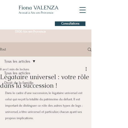
Fiona VALENZA
Avocat à Aix-en-Provence
Consultations
7 Allée Claude Forbin,
13100 Aix-en-Provence
Post
Tous les articles
8 avr.
1 min de lecture
Tous les articles
Légataire universel : votre rôle
Droit de la famille
dans la succession !
Dans le cadre d'une succession, le légataire universel est 
celui qui reçoit la totalité du patrimoine du défunt. Il est 
important de distinguer ce rôle des autres types de legs : 
universel, à titre universel et particulier, chacun ayant ses 
propres implications. 