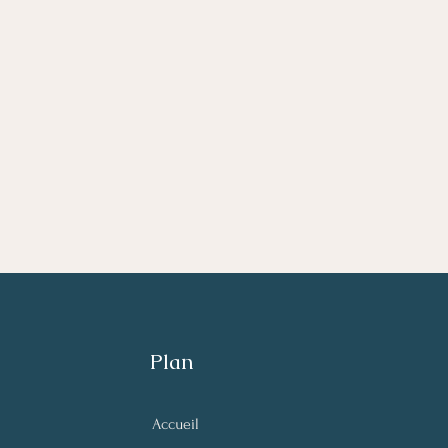
Plan
Difficultés à faire
La c
Accueil
reconnaître des signes
dans