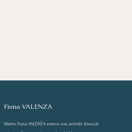
Fiona VALENZA
lause de non-divorce
Maître Fiona VALENZA exerce son activité d'avocat
 une donation entre