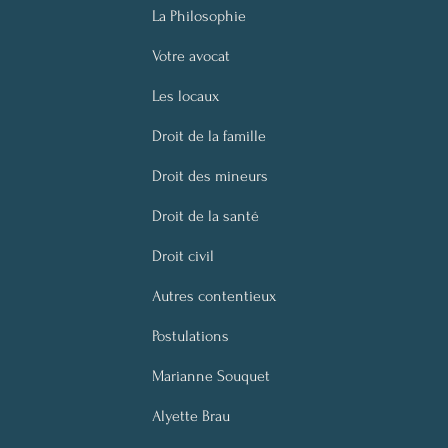
diacritiques particuliers
épo
La Philosophie
dans les actes de l'état civil ?
Votre avocat
Les locaux
Droit de la famille
Droit des mineurs
Droit de la santé
Droit civil
Autres contentieux
Postulations
Marianne Souquet
Alyette Brau