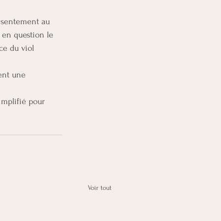
nsentement au 
 en question le 
ce du viol 
ent une 
implifié pour 
Voir tout