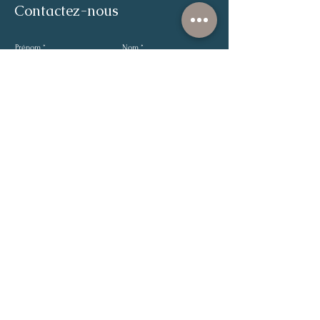
Contactez-nous
Prénom
Nom
E-mail
Téléphone
Envoyer
E-mail :
fiona.valenza@gmail.com