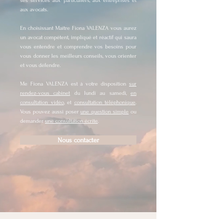
ses services aux particuliers, aux entreprises et
aux avocats.
En choisissant Maître Fiona VALENZA vous aurez
un avocat compétent, impliqué et réactif qui saura
vous entendre et comprendre vos besoins pour
vous donner les meilleurs conseils, vous orienter
et vous défendre.
Me Fiona VALENZA est à votre disposition
sur
rendez-vous cabinet
du lundi au samedi,
en
consultation vidéo
, et
consultation téléphonique
.
Vous pouvez aussi poser
une question simple
ou
demander
une consultation écrite
.
Nous contacter