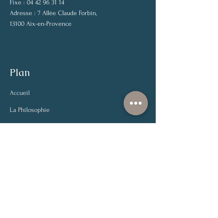
Fixe :
04 42 96 31 14
Adresse :
7 Allée Claude Forbin,
13100 Aix-en-Provence
Plan
Accueil
La Philosophie
Votre avocat
Les locaux
Droit de la famille
Droit des mineurs
Droit de la santé
Droit civil