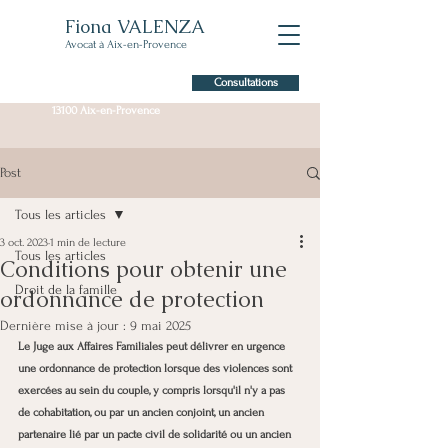
Fiona VALENZA
Avocat à Aix-en-Provence
Consultations
7 Allée Claude Forbin,
13100 Aix-en-Provence
Post
Tous les articles
3 oct. 2023
1 min de lecture
Tous les articles
Conditions pour obtenir une
Droit de la famille
ordonnance de protection
Dernière mise à jour :
9 mai 2025
Le Juge aux Affaires Familiales peut délivrer en urgence 
une ordonnance de protection lorsque des violences sont 
exercées au sein du couple, y compris lorsqu'il n'y a pas 
de cohabitation, ou par un ancien conjoint, un ancien 
partenaire lié par un pacte civil de solidarité ou un ancien 